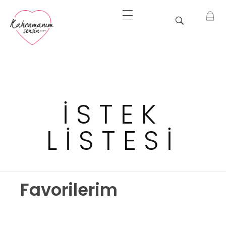
Bir İyilik Hareketi
Kahramanım Sensin
İSTEK
LISTESI
Favorilerim