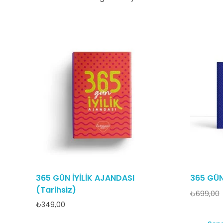
365 GÜN İYİLİK AJANDASI
365 GÜN 
(Tarihsiz)
₺
699,00
₺
349,00