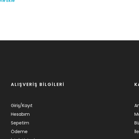
te Ekle
ALIŞVERİŞ BİLGİLERİ
K
Giriş/Kayıt
A
Hesabım
M
Sepetim
Bi
Ödeme
İl