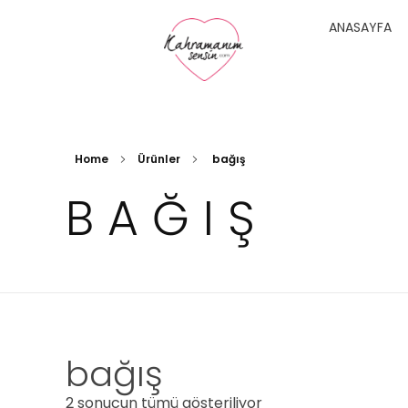
ANASAYFA
Bir İyilik Hareketi
Kahramanım Sensin
Home
Ürünler
bağış
BAĞIŞ
bağış
2 sonucun tümü gösteriliyor