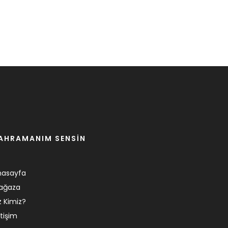
AHRAMANIM SENSİN
nasayfa
ağaza
z Kimiz?
etişim