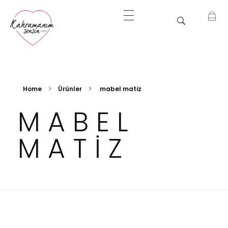
Bir İyilik Hareketi
Kahramanım Sensin
Home
Ürünler
mabel matiz
MABEL
MATIZ