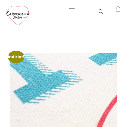
Bir İyilik Hareketi
Kahramanım Sensin
İndirim!