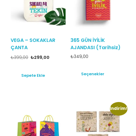
VEGA – SOKAKLAR
365 GÜN İYİLİK
ÇANTA
AJANDASI (Tarihsiz)
₺
349,00
₺
399,00
₺
299,00
Seçenekler
Sepete Ekle
İndirim!