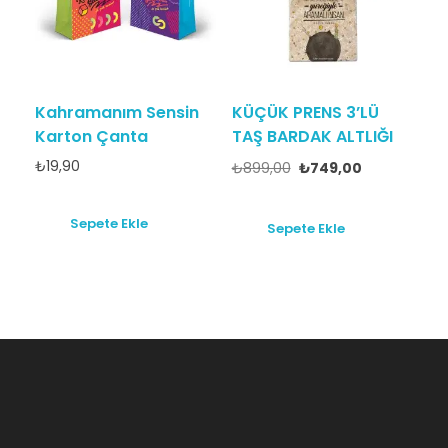
Kahramanım Sensin
KÜÇÜK PRENS 3’LÜ
Karton Çanta
TAŞ BARDAK ALTLIĞI
₺
19,90
₺
899,00
₺
749,00
Sepete Ekle
Sepete Ekle