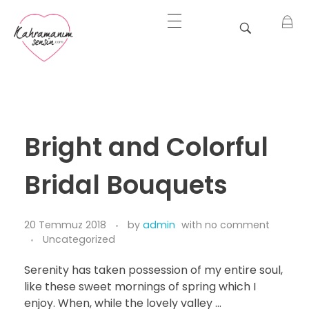
Bir İyilik Hareketi
Kahramanım Sensin
Bright and Colorful
Bridal Bouquets
20 Temmuz 2018
by
admin
with
no comment
Uncategorized
Serenity has taken possession of my entire soul,
like these sweet mornings of spring which I
enjoy. When, while the lovely valley …